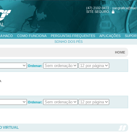
(47) 2102-9472 - sacgrafica@hac
SITE SEGURO
.
 A HACO
COMO FUNCIONA
PERGUNTAS FREQUENTES
APLICAÇÕES
SUPOR
SONHO DOS PÉS
HOME
Ordenar:
o.
Ordenar:
O VIRTUAL