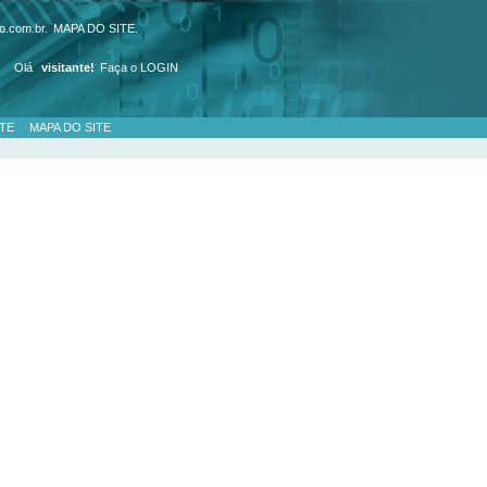
o.com.br.
MAPA DO SITE
.
Olá
visitante!
Faça o LOGIN
TE
MAPA DO SITE