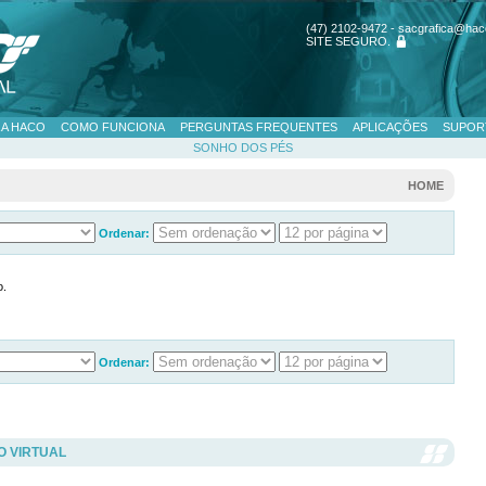
(47) 2102-9472 - sacgrafica@hac
SITE SEGURO
.
 A HACO
COMO FUNCIONA
PERGUNTAS FREQUENTES
APLICAÇÕES
SUPOR
SONHO DOS PÉS
HOME
Ordenar:
o.
Ordenar:
O VIRTUAL