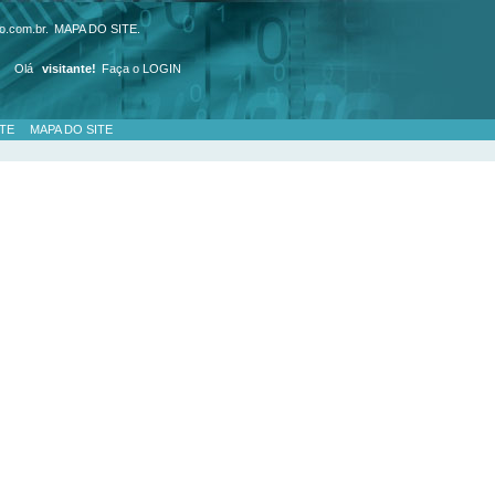
o.com.br.
MAPA DO SITE
.
Olá
visitante!
Faça o LOGIN
TE
MAPA DO SITE